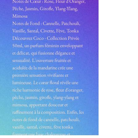
Notes de Cœur : Rose, Fleur d'Oranger,
Pêche, Jasmin, Girofle, Ylang-Ylang,
Mimosa
Notes de Fond : Cannelle, Patchouli,
Vanille, Santal, Civette, Fève, Tonka
Découvrez Coco - Collection Privée
50ml, un parfum féminin enveloppant
et délicat, qui fusionne élégance et
sensualité. L'ouverture fruitée et
acidulée de la mandarine crée une
première sensation vivifiante et
lumineuse. Le cœur floral révèle une
riche harmonie de rose, fleur d'oranger,
pêche, jasmin, girofle, ylang-ylang et
mimosa, apportant douceur et
raffinement à la composition. Enfin, les
notes de fond de cannelle, patchouli,
vanille, santal, civette, fève tonka
forment une base chaleureuse et