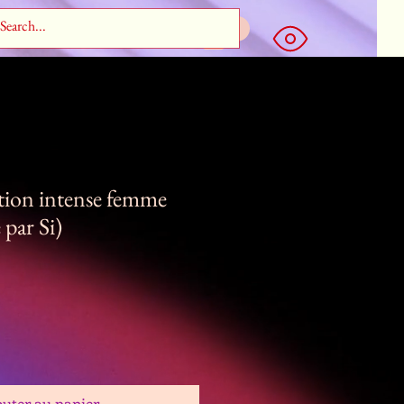
tion intense femme
 par Si)
outer au panier