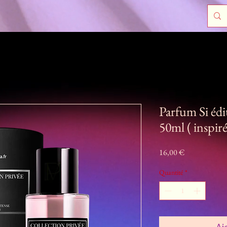
Parfum Si édi
50ml ( inspiré
Prix
16,00 €
Quantité
*
Aj