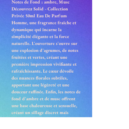
Notes de Fond : ambre, Musc
Découvrez
Solid - Collection
Privée 50ml Eau De Parfum
Homme
, une fragrance fraîche et
dynamique qui incarne la
simplicité élégante et la force
naturelle. L'ouverture s'ouvre sur
une explosion d'agrumes, de notes
fruitées et vertes, créant une
première impression vivifiante et
rafraîchissante. Le cœur dévoile
des nuances florales subtiles,
apportant une légèreté et une
douceur raffinée. Enfin, les notes de
fond d'ambre et de musc offrent
une base chaleureuse et sensuelle,
créant un sillage discret mais
durable. Un parfum idéal pour
l'homme moderne, recherchant à