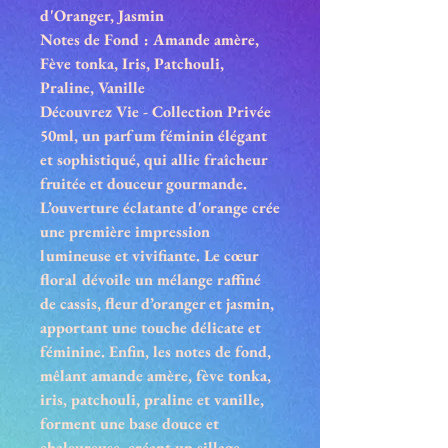
d'Oranger, Jasmin
Notes de Fond : Amande amère,
Fève tonka, Iris, Patchouli,
Praline, Vanille
Découvrez Vie - Collection Privée
50ml, un parfum féminin élégant
et sophistiqué, qui allie fraîcheur
fruitée et douceur gourmande.
L’ouverture éclatante d'orange crée
une première impression
lumineuse et vivifiante. Le cœur
floral dévoile un mélange raffiné
de cassis, fleur d’oranger et jasmin,
apportant une touche délicate et
féminine. Enfin, les notes de fond,
mêlant amande amère, fève tonka,
iris, patchouli, praline et vanille,
forment une base douce et
chaleureuse, créant un sillage